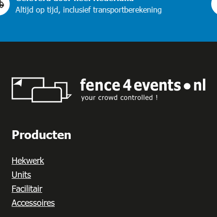
p tijd, inclusief transportberekening
Vraag
Producten
Hekwerk
Units
Facilitair
Accessoires